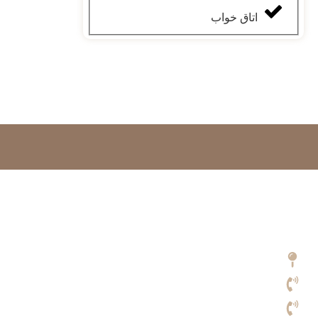
اتاق خواب
فروشگاه کفپوش و پارکت
به دنیای زیبایی کیفیت و ماندگاری خوش آمدید آداک دکور مجموعه کا
انواع پارکت لمینت با تنوع گسترده مشاوره رایگان ،ضمانت کالا و نصب 
کیفیت
آدرس: ميدان سبلان، خيابان حيدري، بعد از پارك كوثر، نبش كوچه ن
مدیر فروش: 09128720221
شماره تماس: 09377418391