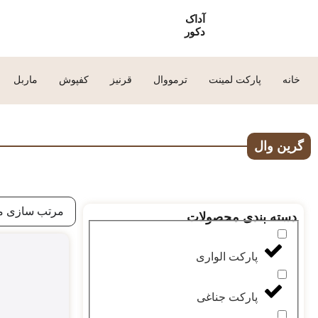
آداک
دکور
خانه
پارکت لمینت
ترمووال
قرنیز
کفپوش
ماربل
گرین وال
مرتب سازی م
دسته بندی محصولات
پارکت الواری
پارکت جناغی