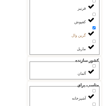
قرنیز
کفپوش
گرین وال
ماربل
کشور سازنده
آلمان
مناسب برای
آشپزخانه