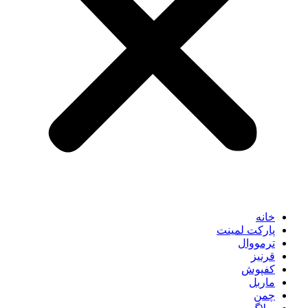
خانه
پارکت لمینت
ترمووال
قرنیز
کفپوش
ماربل
چمن