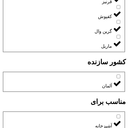
قرنیز
کفپوش
گرین وال
ماربل
کشور سازنده
آلمان
مناسب برای
آشپزخانه