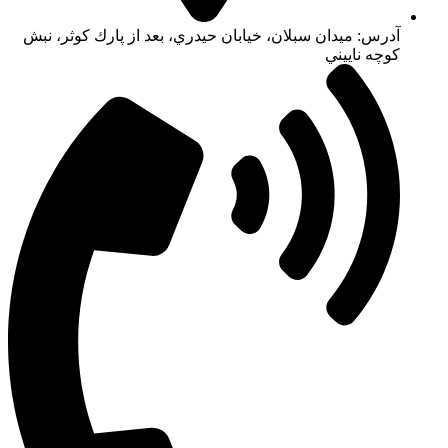
آدرس: ميدان سبلان، خيابان حيدري، بعد از پارك كوثر، نبش
كوچه ناييني