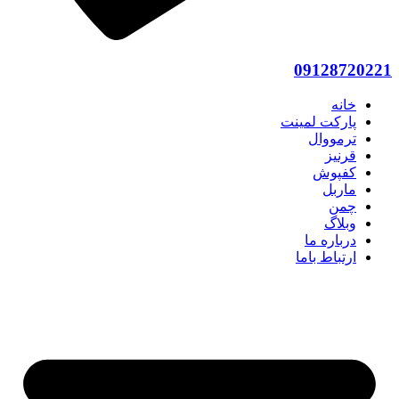
09128720221
خانه
پارکت لمینت
ترمووال
قرنیز
کفپوش
ماربل
چمن
وبلاگ
درباره ما
ارتباط باما