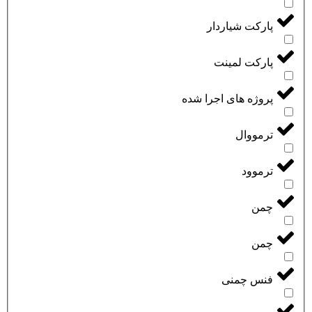
پارکت شیاردار
پارکت لمینت
پروژه های اجرا شده
ترمووال
ترموود
چمن
چمن
فنس چمنی