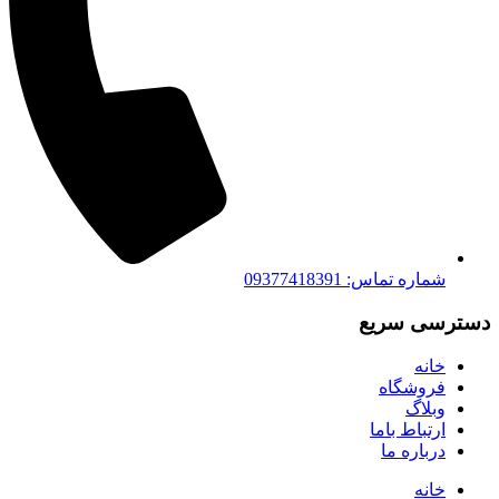
شماره تماس: 09377418391
دسترسی سریع
خانه
فروشگاه
وبلاگ
ارتباط باما
درباره ما
خانه