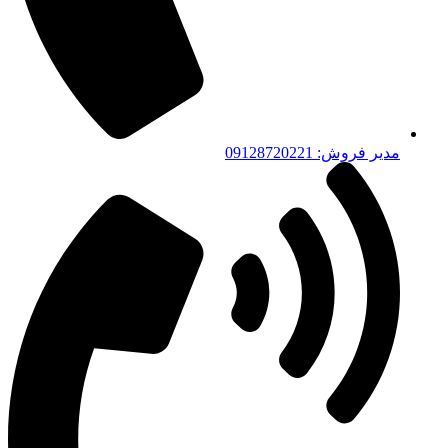
مدیر فروش: 09128720221