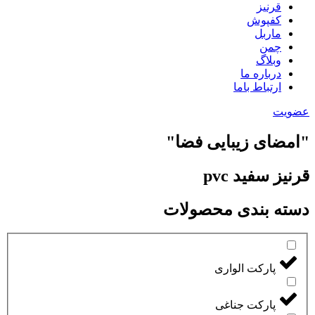
قرنیز
کفپوش
ماربل
چمن
وبلاگ
درباره ما
ارتباط باما
عضویت
"امضای زیبایی فضا"
قرنیز سفید pvc
دسته بندی محصولات
پارکت الواری
پارکت جناغی