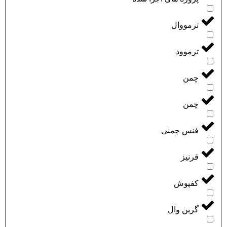
ترمووال
ترموود
چمن
چمن
فنس چمنی
قرنیز
کفپوش
گرین وال