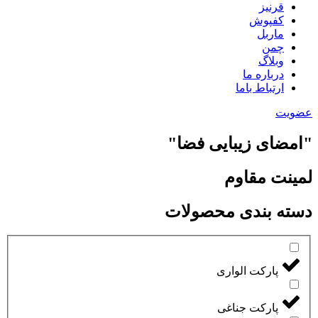
قرنیز
کفپوش
ماربل
چمن
وبلاگ
درباره ما
ارتباط باما
عضویت
"امضای زیبایی فضا"
لمینت مقاوم
دسته بندی محصولات
پارکت الواری
پارکت جناغی