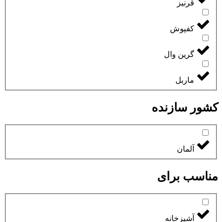
قرنیز
کفپوش
گرین وال
ماربل
کشور سازنده
آلمان
مناسب برای
آشپزخانه