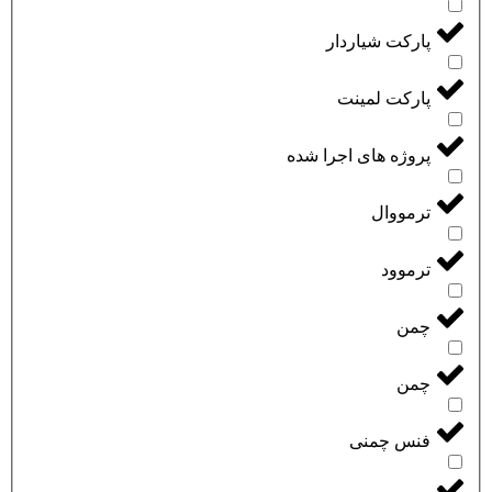
پارکت شیاردار
پارکت لمینت
پروژه های اجرا شده
ترمووال
ترموود
چمن
چمن
فنس چمنی