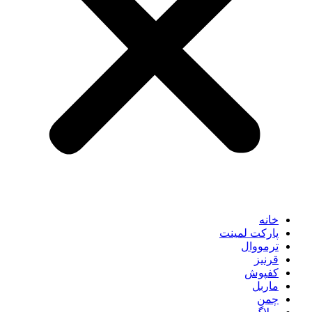
خانه
پارکت لمینت
ترمووال
قرنیز
کفپوش
ماربل
چمن