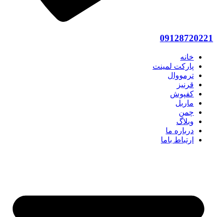
09128720221
خانه
پارکت لمینت
ترمووال
قرنیز
کفپوش
ماربل
چمن
وبلاگ
درباره ما
ارتباط باما