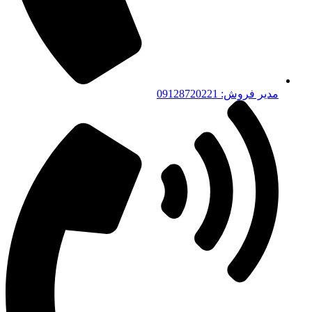
مدیر فروش: 09128720221