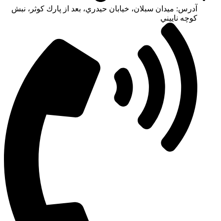
آدرس: ميدان سبلان، خيابان حيدري، بعد از پارك كوثر، نبش
كوچه ناييني