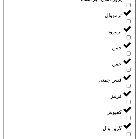
ترمووال
ترموود
چمن
چمن
فنس چمنی
قرنیز
کفپوش
گرین وال