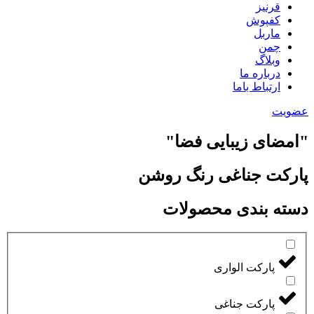
قرنیز
کفپوش
ماربل
چمن
وبلاگ
درباره ما
ارتباط باما
عضویت
"امضای زیبایی فضا"
پارکت جناغی رنگ روشن
دسته بندی محصولات
پارکت الواری
پارکت جناغی