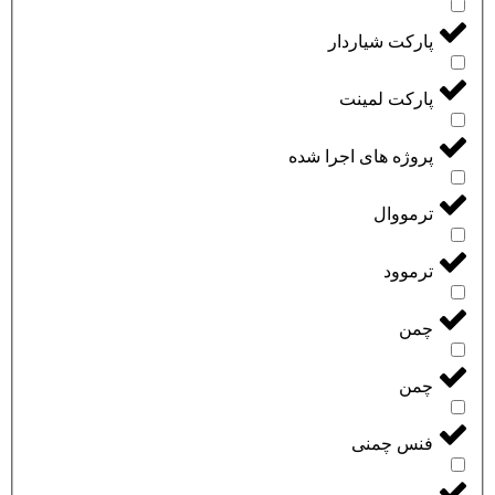
پارکت شیاردار
پارکت لمینت
پروژه های اجرا شده
ترمووال
ترموود
چمن
چمن
فنس چمنی