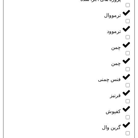
ترمووال
ترموود
چمن
چمن
فنس چمنی
قرنیز
کفپوش
گرین وال