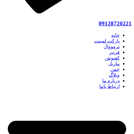
09128720221
خانه
پارکت لمینت
ترمووال
قرنیز
کفپوش
ماربل
چمن
وبلاگ
درباره ما
ارتباط باما