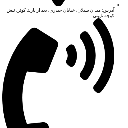
آدرس: ميدان سبلان، خيابان حيدري، بعد از پارك كوثر، نبش
كوچه ناييني