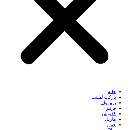
خانه
پارکت لمینت
ترمووال
قرنیز
کفپوش
ماربل
چمن