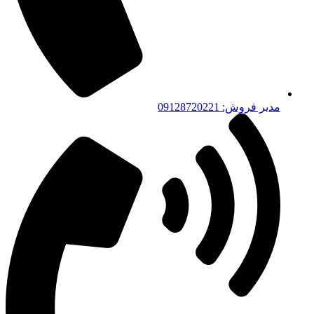
مدیر فروش: 09128720221