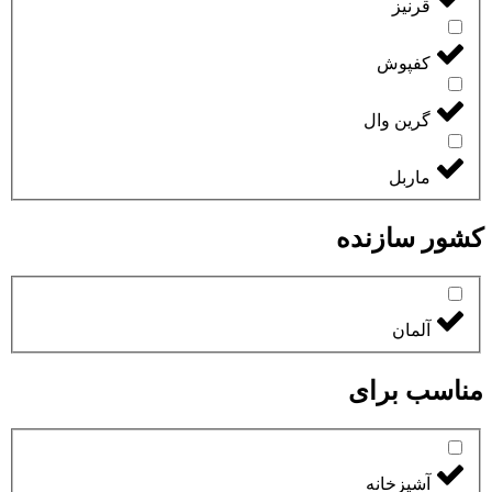
قرنیز
کفپوش
گرین وال
ماربل
کشور سازنده
آلمان
مناسب برای
آشپزخانه