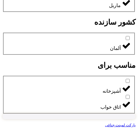
ماربل
کشور سازنده
آلمان
مناسب برای
آشپزخانه
اتاق خواب
پارکت لمینت جناغی