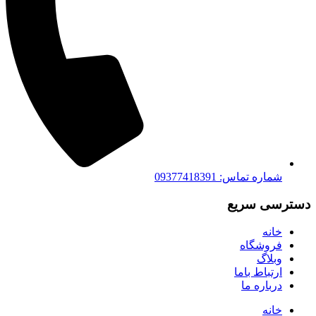
شماره تماس: 09377418391
دسترسی سریع
خانه
فروشگاه
وبلاگ
ارتباط باما
درباره ما
خانه