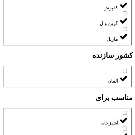
کفپوش
گرین وال
ماربل
کشور سازنده
آلمان
مناسب برای
آشپزخانه