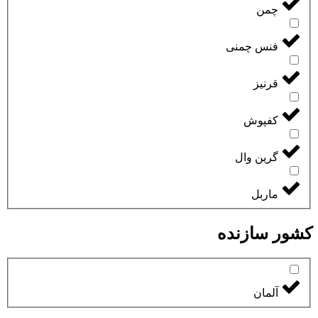
چمن
فنس چمنی
قرنیز
کفپوش
گرین وال
ماربل
کشور سازنده
آلمان