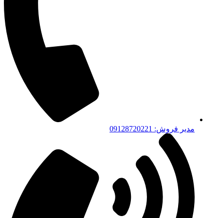
مدیر فروش: 09128720221