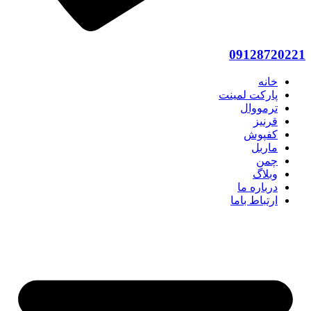
09128720221
خانه
پارکت لمینت
ترمووال
قرنیز
کفپوش
ماربل
چمن
وبلاگ
درباره ما
ارتباط باما