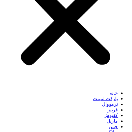
خانه
پارکت لمینت
ترمووال
قرنیز
کفپوش
ماربل
چمن