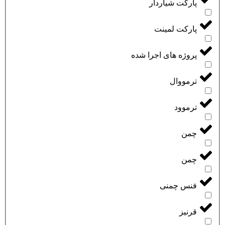
پارکت شیاردار
پارکت لمینت
پروژه های اجرا شده
ترمووال
ترموود
چمن
چمن
فنس چمنی
قرنیز