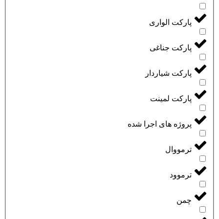
پارکت الواری
پارکت جناغی
پارکت شیاردار
پارکت لمینت
پروژه های اجرا شده
ترمووال
ترموود
چمن