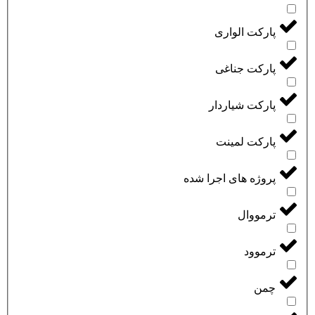
پارکت الواری
پارکت جناغی
پارکت شیاردار
پارکت لمینت
پروژه های اجرا شده
ترمووال
ترموود
چمن