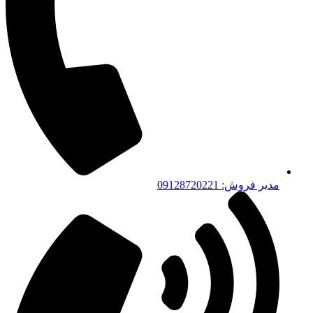
مدیر فروش: 09128720221