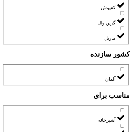
کفپوش
گرین وال
ماربل
کشور سازنده
آلمان
مناسب برای
آشپزخانه