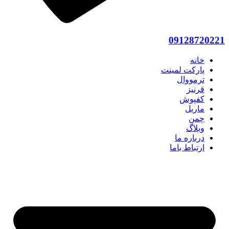
09128720221
خانه
پارکت لمینت
ترمووال
قرنیز
کفپوش
ماربل
چمن
وبلاگ
درباره ما
ارتباط باما