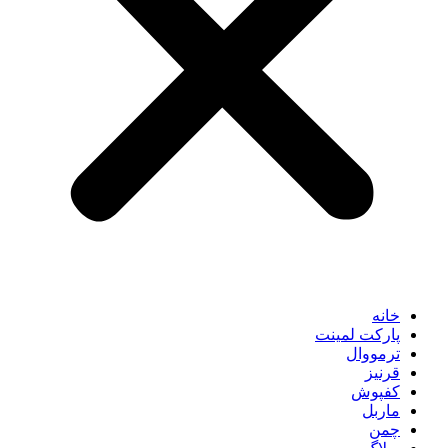
خانه
پارکت لمینت
ترمووال
قرنیز
کفپوش
ماربل
چمن