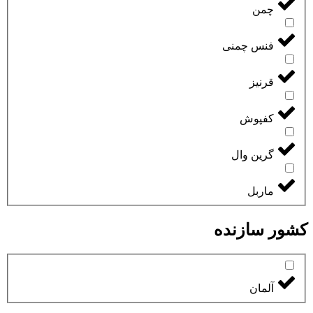
چمن
فنس چمنی
قرنیز
کفپوش
گرین وال
ماربل
کشور سازنده
آلمان