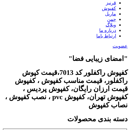
قرنیز
کفپوش
ماربل
چمن
وبلاگ
درباره ما
ارتباط باما
عضویت
"امضای زیبایی فضا"
کفپوش راکفلور کد 7013،قیمت کپوش
راکفلور، قیمت مناسب کفپوش ، کفپوش
قیمت ارزان رایگان، کفپوش پردیس ،
کفپوش تهران، کفپوش pvc ، نصب کفپوش ،
نصاب کفپوش
دسته بندی محصولات