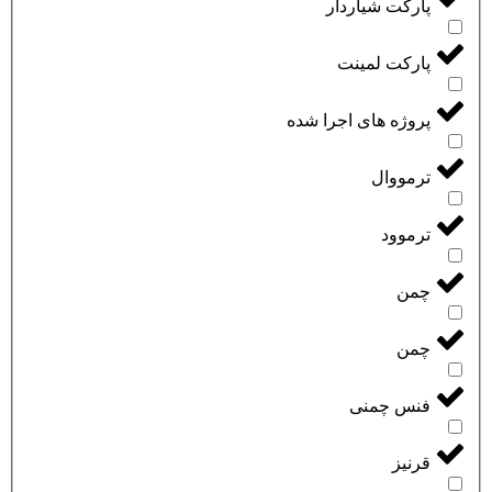
پارکت شیاردار
پارکت لمینت
پروژه های اجرا شده
ترمووال
ترموود
چمن
چمن
فنس چمنی
قرنیز