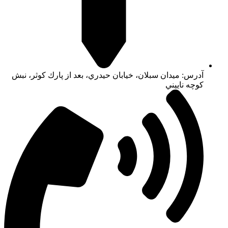
آدرس: ميدان سبلان، خيابان حيدري، بعد از پارك كوثر، نبش
كوچه ناييني