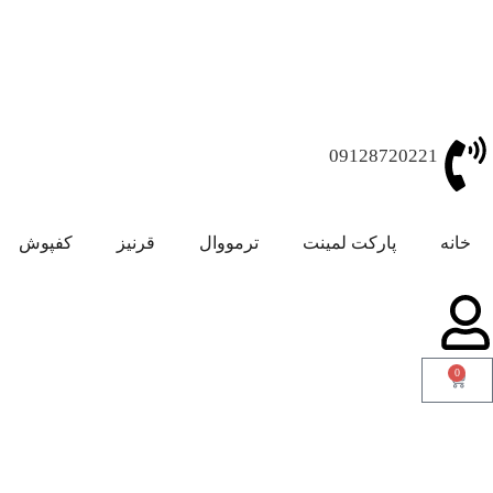
09128720221
خانه
پارکت لمینت
ترمووال
قرنیز
کفپوش
0