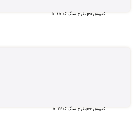
کفپوشpvc طرح سنگ کد ۵۰۱۵
کفپوش pvcطرح سنگ کد۵۰۳۶