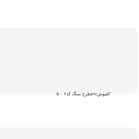
کفپوشpvcطرح سنگ کد۵۰۰۶