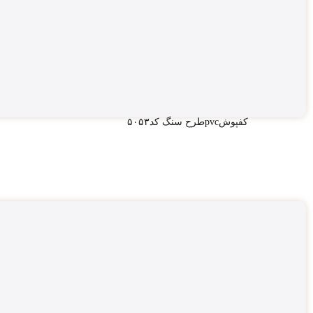
کفپوشpvcطرح سنگ کد۵۰۵۳