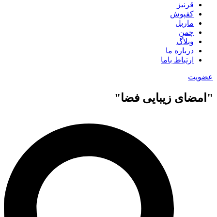
قرنیز
کفپوش
ماربل
چمن
وبلاگ
درباره ما
ارتباط باما
عضویت
"امضای زیبایی فضا"