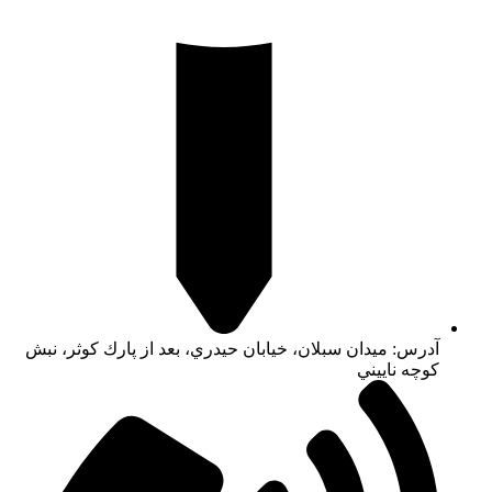
آدرس: ميدان سبلان، خيابان حيدري، بعد از پارك كوثر، نبش
كوچه ناييني