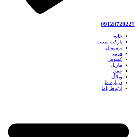
09128720221
خانه
پارکت لمینت
ترمووال
قرنیز
کفپوش
ماربل
چمن
وبلاگ
درباره ما
ارتباط باما