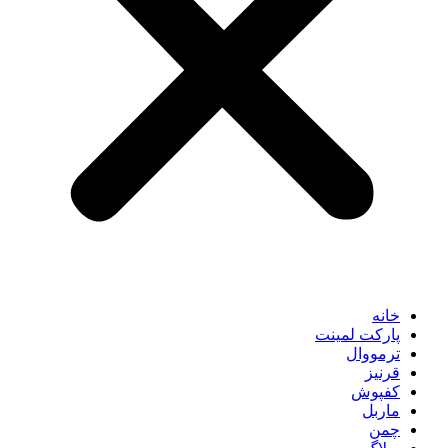
خانه
پارکت لمینت
ترمووال
قرنیز
کفپوش
ماربل
چمن