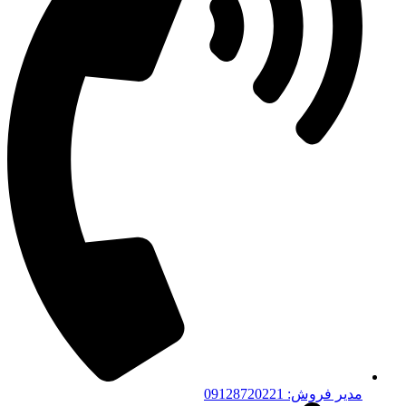
مدیر فروش: 09128720221