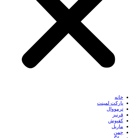
خانه
پارکت لمینت
ترمووال
قرنیز
کفپوش
ماربل
چمن