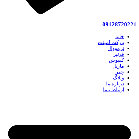
09128720221
خانه
پارکت لمینت
ترمووال
قرنیز
کفپوش
ماربل
چمن
وبلاگ
درباره ما
ارتباط باما