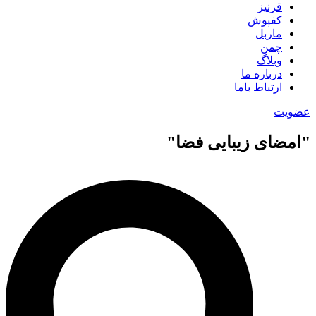
قرنیز
کفپوش
ماربل
چمن
وبلاگ
درباره ما
ارتباط باما
عضویت
"امضای زیبایی فضا"