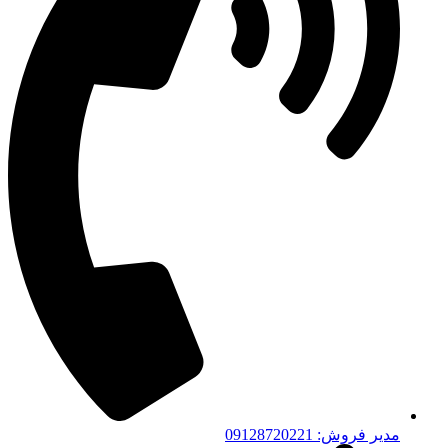
مدیر فروش: 09128720221