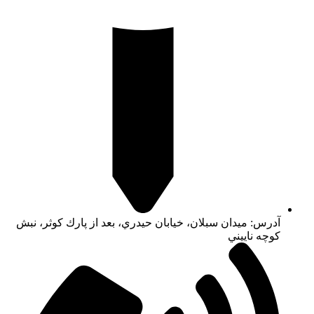
آدرس: ميدان سبلان، خيابان حيدري، بعد از پارك كوثر، نبش
كوچه ناييني