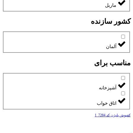
ماربل
کشور سازنده
آلمان
مناسب برای
آشپزخانه
اتاق خواب
کفپوش پلیژن کد 7284_1