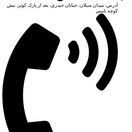
آدرس: ميدان سبلان، خيابان حيدري، بعد از پارك كوثر، نبش
كوچه ناييني