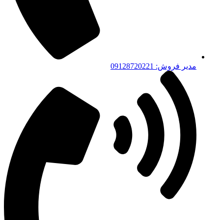
مدیر فروش: 09128720221