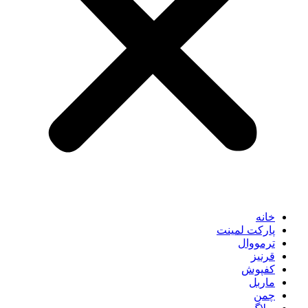
خانه
پارکت لمینت
ترمووال
قرنیز
کفپوش
ماربل
چمن