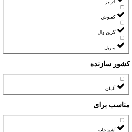
قرنیز
کفپوش
گرین وال
ماربل
کشور سازنده
آلمان
مناسب برای
آشپزخانه