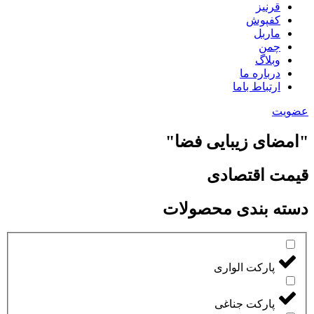
قرنیز
کفپوش
ماربل
چمن
وبلاگ
درباره ما
ارتباط باما
عضویت
"امضای زیبایی فضا"
قیمت اقتصادی
دسته بندی محصولات
پارکت الواری
پارکت جناغی