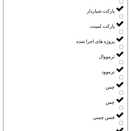
پارکت شیاردار
پارکت لمینت
پروژه های اجرا شده
ترمووال
ترموود
چمن
چمن
فنس چمنی