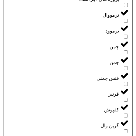
ترمووال
ترموود
چمن
چمن
فنس چمنی
قرنیز
کفپوش
گرین وال