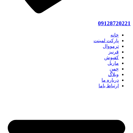
09128720221
خانه
پارکت لمینت
ترمووال
قرنیز
کفپوش
ماربل
چمن
وبلاگ
درباره ما
ارتباط باما