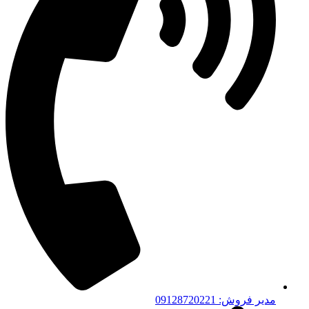
مدیر فروش: 09128720221