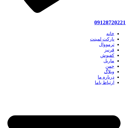
09128720221
خانه
پارکت لمینت
ترمووال
قرنیز
کفپوش
ماربل
چمن
وبلاگ
درباره ما
ارتباط باما