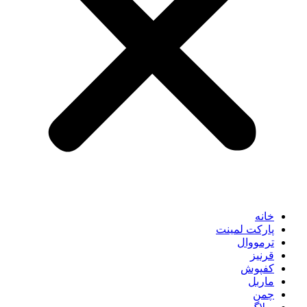
خانه
پارکت لمینت
ترمووال
قرنیز
کفپوش
ماربل
چمن