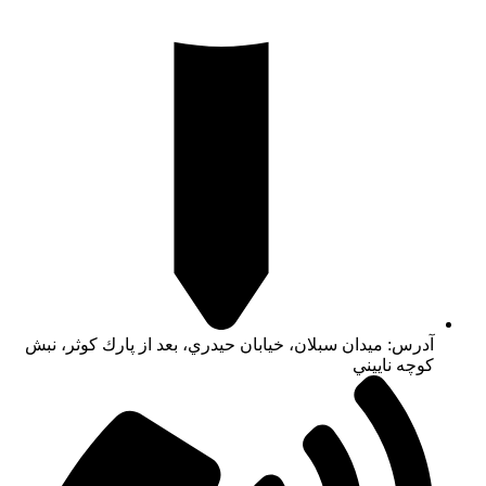
آدرس: ميدان سبلان، خيابان حيدري، بعد از پارك كوثر، نبش
كوچه ناييني