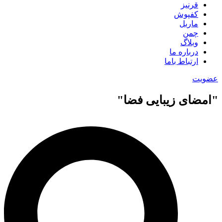
قرنیز
کفپوش
ماربل
چمن
وبلاگ
درباره ما
ارتباط باما
عضویت
"امضای زیبایی فضا"