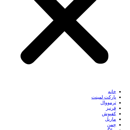
خانه
پارکت لمینت
ترمووال
قرنیز
کفپوش
ماربل
چمن