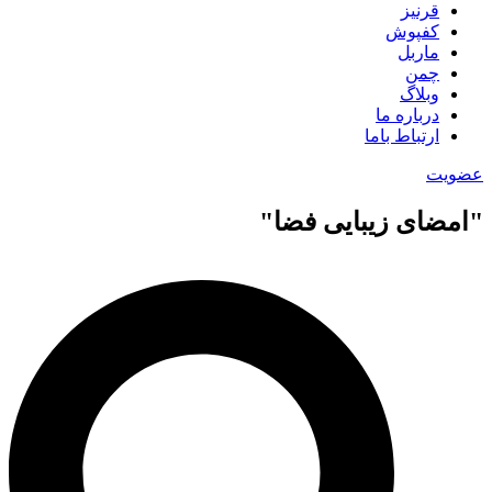
قرنیز
کفپوش
ماربل
چمن
وبلاگ
درباره ما
ارتباط باما
عضویت
"امضای زیبایی فضا"