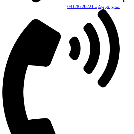
مدیر فروش: 09128720221