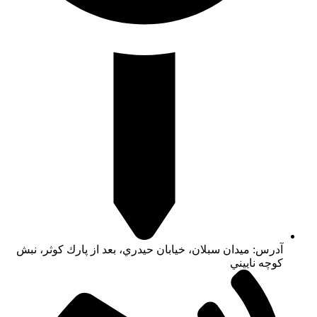
آدرس: ميدان سبلان، خيابان حيدري، بعد از پارك كوثر، نبش
كوچه ناييني