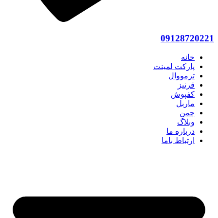
09128720221
خانه
پارکت لمینت
ترمووال
قرنیز
کفپوش
ماربل
چمن
وبلاگ
درباره ما
ارتباط باما