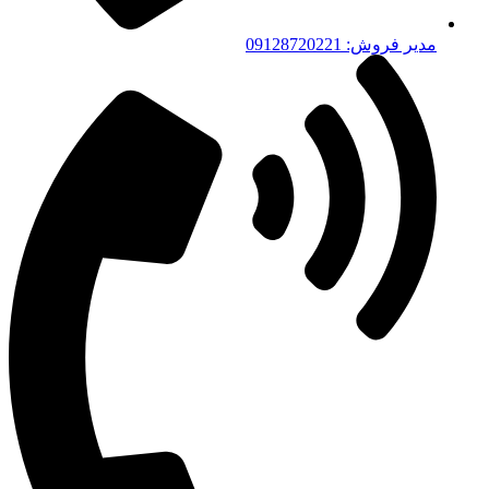
مدیر فروش: 09128720221