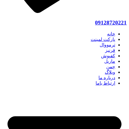
09128720221
خانه
پارکت لمینت
ترمووال
قرنیز
کفپوش
ماربل
چمن
وبلاگ
درباره ما
ارتباط باما