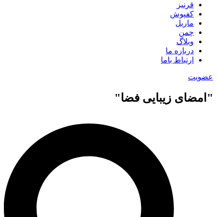
قرنیز
کفپوش
ماربل
چمن
وبلاگ
درباره ما
ارتباط باما
عضویت
"امضای زیبایی فضا"