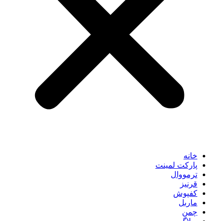
خانه
پارکت لمینت
ترمووال
قرنیز
کفپوش
ماربل
چمن