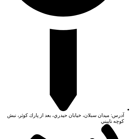
آدرس: ميدان سبلان، خيابان حيدري، بعد از پارك كوثر، نبش
كوچه ناييني