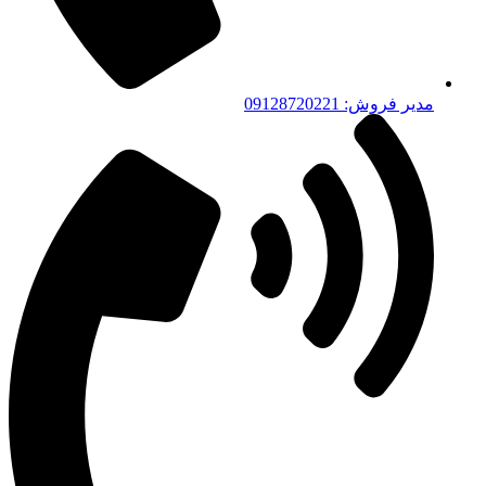
مدیر فروش: 09128720221