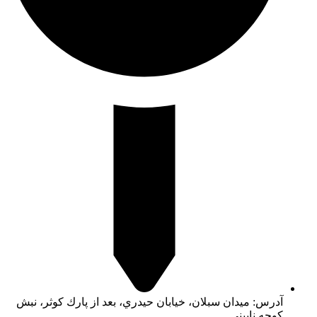
آدرس: ميدان سبلان، خيابان حيدري، بعد از پارك كوثر، نبش
كوچه ناييني