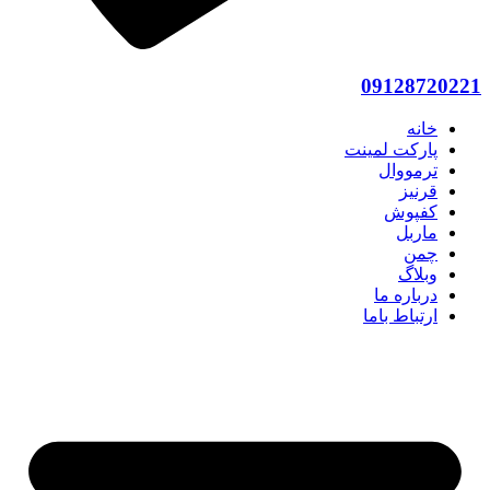
09128720221
خانه
پارکت لمینت
ترمووال
قرنیز
کفپوش
ماربل
چمن
وبلاگ
درباره ما
ارتباط باما