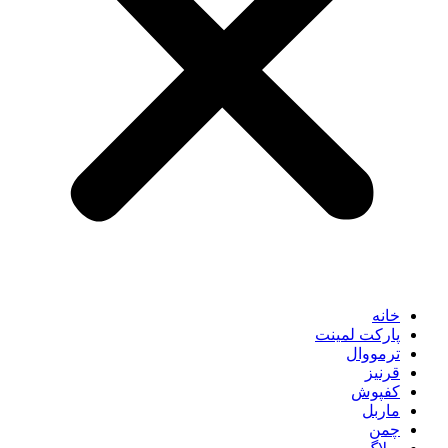
خانه
پارکت لمینت
ترمووال
قرنیز
کفپوش
ماربل
چمن