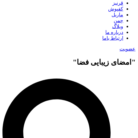
قرنیز
کفپوش
ماربل
چمن
وبلاگ
درباره ما
ارتباط باما
عضویت
"امضای زیبایی فضا"