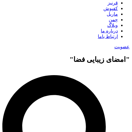
قرنیز
کفپوش
ماربل
چمن
وبلاگ
درباره ما
ارتباط باما
عضویت
"امضای زیبایی فضا"