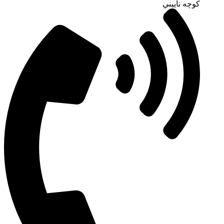
كوچه ناييني