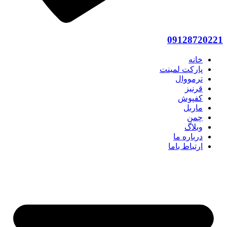
09128720221
خانه
پارکت لمینت
ترمووال
قرنیز
کفپوش
ماربل
چمن
وبلاگ
درباره ما
ارتباط باما