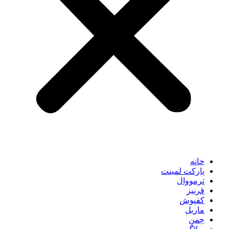
خانه
پارکت لمینت
ترمووال
قرنیز
کفپوش
ماربل
چمن