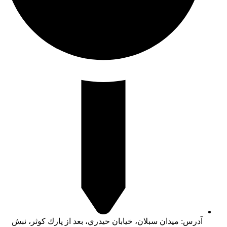
آدرس: ميدان سبلان، خيابان حيدري، بعد از پارك كوثر، نبش