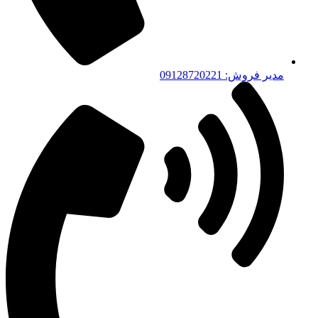
مدیر فروش: 09128720221