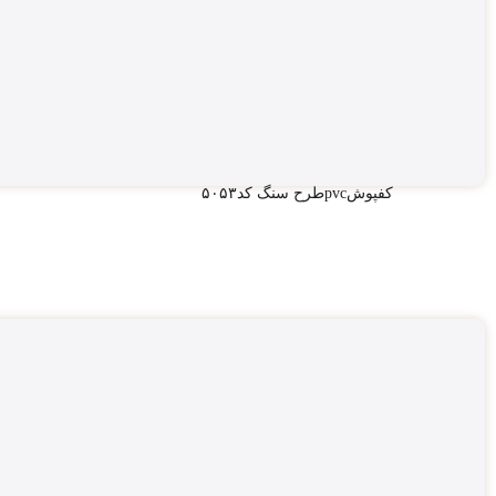
کفپوشpvcطرح سنگ کد۵۰۵۳