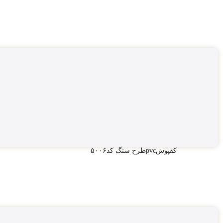
کفپوشpvcطرح سنگ کد۵۰۰۶