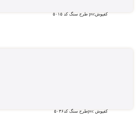
کفپوشpvc طرح سنگ کد ۵۰۱۵
کفپوش pvcطرح سنگ کد۵۰۳۶