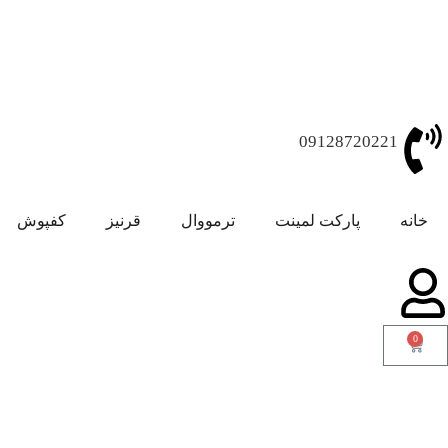
09128720221
خانه
پارکت لمینت
ترمووال
قرنیز
کفپوش
0