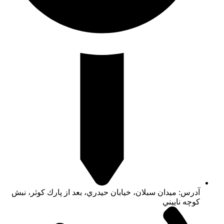
آدرس: ميدان سبلان، خيابان حيدري، بعد از پارك كوثر، نبش
كوچه ناييني