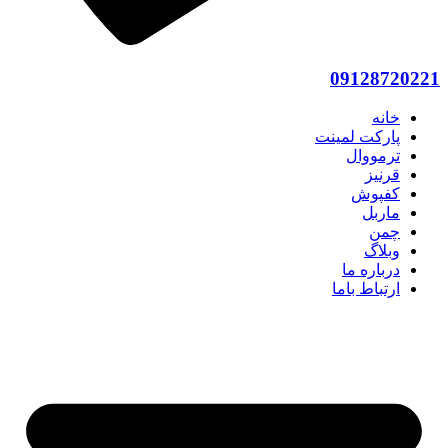
09128720221
خانه
پارکت لمینت
ترمووال
قرنیز
کفپوش
ماربل
چمن
وبلاگ
درباره ما
ارتباط باما