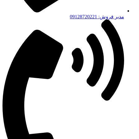
مدیر فروش: 09128720221