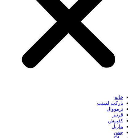
خانه
پارکت لمینت
ترمووال
قرنیز
کفپوش
ماربل
چمن