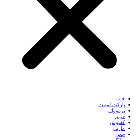
خانه
پارکت لمینت
ترمووال
قرنیز
کفپوش
ماربل
چمن