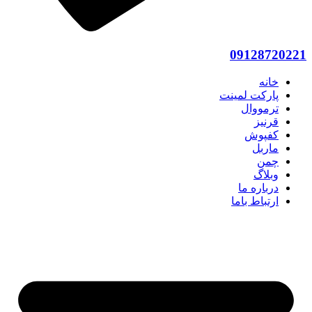
09128720221
خانه
پارکت لمینت
ترمووال
قرنیز
کفپوش
ماربل
چمن
وبلاگ
درباره ما
ارتباط باما