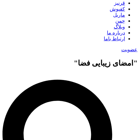
قرنیز
کفپوش
ماربل
چمن
وبلاگ
درباره ما
ارتباط باما
عضویت
"امضای زیبایی فضا"