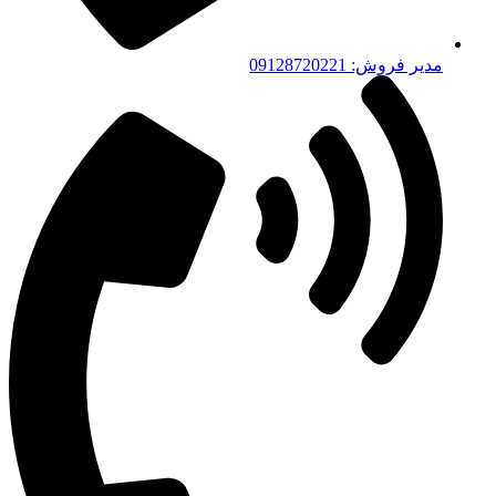
مدیر فروش: 09128720221