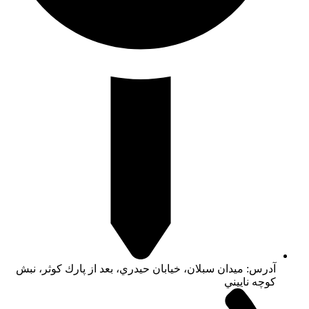
آدرس: ميدان سبلان، خيابان حيدري، بعد از پارك كوثر، نبش
كوچه ناييني